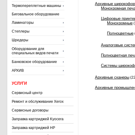
Архивные широкофо
Термопереплетные машины
Монохромная печ
Биговальное оборудование
Цифровые принте
Ламинаторы
Монохромные
(
Степлеры
Полноцветные
Шредеры
Аналоговые сист
Оборудование для
специальных видов печати
Полноцветная печ
Банковское оборудование
Системы широкоф
АРХИВ
Архивные сканеры
(22
УСЛУГИ
Архивные промышлен
Сервисный центр
Ремонт и обслуживание Xerox
Сервисные договоры
Заправка картриджей Kyocera
Заправка картриджей HP