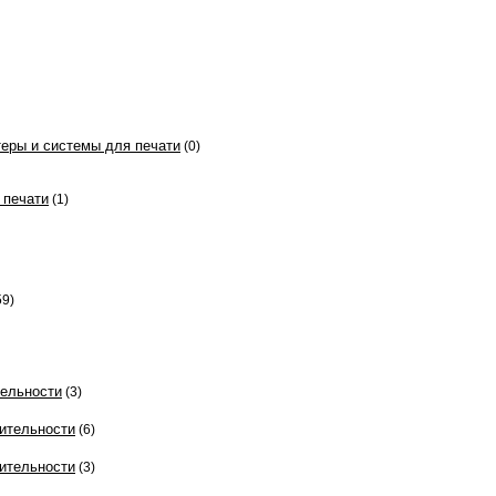
еры и системы для печати
(0)
 печати
(1)
59)
ельности
(3)
ительности
(6)
ительности
(3)