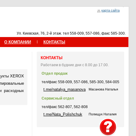
карта сайта
Ул. Киевская, 76, 2-й этаж. тел 558-009, 557-086, факс 585-300.
О КОМПАНИИ
КОНТАКТЫ
КОНТАКТЫ
Работаем в будние дни с 8.00 до 17.00.
Отдел продаж
одукты XEROX
тел/факс 558-009, 557-086, 585-300, 584-005
пировальные
t.me/natalya_masanova
Масанова Наталья
и расходных
Сервисный отдел
тел/факс 562-807, 562-808
t.me/Nata_Polishchuk
Полищук Наталия