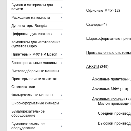
Бумага и материалы для
печати
Офисные МФУ
(12)
Расходные материалы
Сканеры
(4)
Дупликаторы Rongda
Цифровые дупликаторы
Широкоформатные принт
Комплексы для изготовления
буклетов Duplo
Промышленные системы
Принтеры и МФУ HP, Epson
Брошюровальные машины
АРХИВ
(249)
Листоподборочные машины
Принтеры печати этикеток
Архивные принтеры
(
Сталкиватели
Архивные МФУ
(119)
Фальцевальные машины
Архивные копиры
(17)
Широкоформатные сканеры
Малой производит
Бумагорезательное
Средней производ
оборудование
Высокой производ
Бумагосверлильное
оборудование