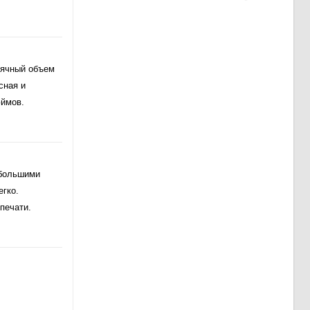
сячный объем
сная и
юймов.
 большими
егко.
 печати.