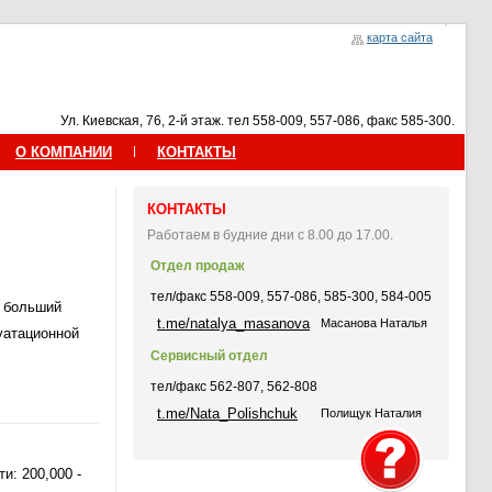
карта сайта
Ул. Киевская, 76, 2-й этаж. тел 558-009, 557-086, факс 585-300.
О КОМПАНИИ
КОНТАКТЫ
КОНТАКТЫ
Работаем в будние дни с 8.00 до 17.00.
Отдел продаж
тел/факс 558-009, 557-086, 585-300, 584-005
ь больший
t.me/natalya_masanova
Масанова Наталья
уатационной
Сервисный отдел
тел/факс 562-807, 562-808
t.me/Nata_Polishchuk
Полищук Наталия
и: 200,000 -