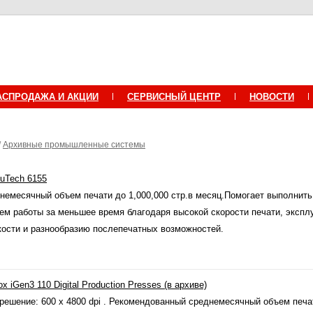
АСПРОДАЖА И АКЦИИ
СЕРВИСНЫЙ ЦЕНТР
НОВОСТИ
/
Архивные промышленные системы
uTech 6155
немесячный объем печати до 1,000,000 стр.в месяц.Помогает выполнит
ем работы за меньшее время благодаря высокой скорости печати, экспл
кости и разнообразию послепечатных возможностей.
ox iGen3 110 Digital Production Presses (в архиве)
решение: 600 х 4800 dpi . Рекомендованный среднемесячный объем печат