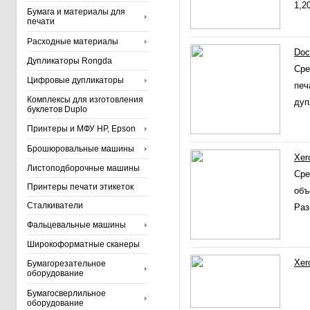
1,2
Бумага и материалы для
печати
Расходные материалы
Doc
Дупликаторы Rongda
Сре
Цифровые дупликаторы
печ
Комплексы для изготовления
дуп
буклетов Duplo
Принтеры и МФУ HP, Epson
Брошюровальные машины
Xer
Листоподборочные машины
Сре
Принтеры печати этикеток
объ
Сталкиватели
Раз
Фальцевальные машины
Широкоформатные сканеры
Xer
Бумагорезательное
оборудование
Бумагосверлильное
оборудование