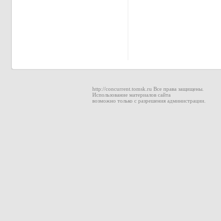
http://concurrent.tomsk.ru Все права защищены.
Использование материалов сайта
возможно только с разрешения администрации.