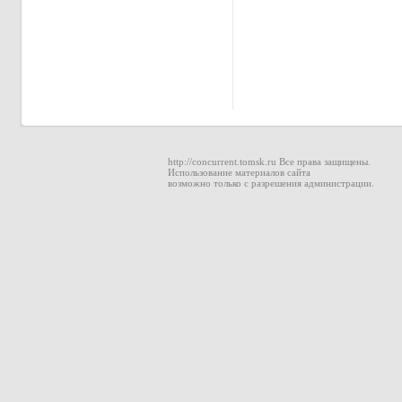
http://concurrent.tomsk.ru Все права защищены.
Использование материалов сайта
возможно только с разрешения администрации.