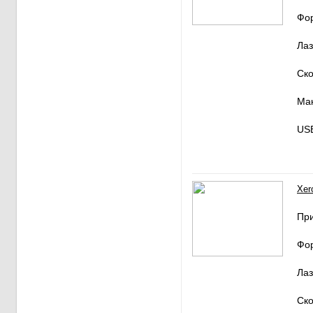
Фо
Лаз
Ско
Мак
USB
Xer
Пр
Фо
Лаз
Ско