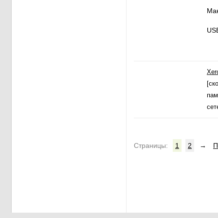
Мак
USB
Xer
[ск
пам
сет
Cтраницы:
1
2
→
П