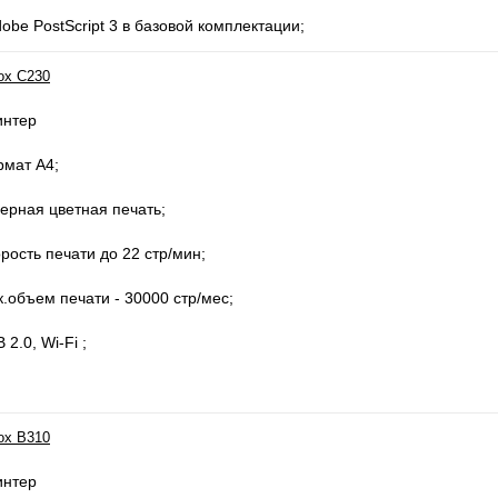
dobe PostScript 3 в базовой комплектации;
ox С230
интер
рмат А4;
ерная цветная печать;
рость печати до 22 стр/мин;
.объем печати - 30000 стр/мес;
 2.0, Wi-Fi ;
ox B310
интер