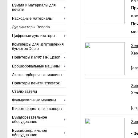
Бумага и материалы для
При
печати
про
Расходные материалы
Печ
Дупликаторы Rongda
мон
Цифровые дупликаторы
Комплексы для изготовления
Xer
буклетов Duplo
Xer
Принтеры и МФУ HP, Epson
Брошюровальные машины
[ла
Листоподборочные машины
Принтеры печати этикеток
Xer
Сталкиватели
Xer
Фальцевальные машины
[ла
Широкоформатные сканеры
Бумагорезательное
Xer
оборудование
Бумагосверлильное
• Ф
оборудование