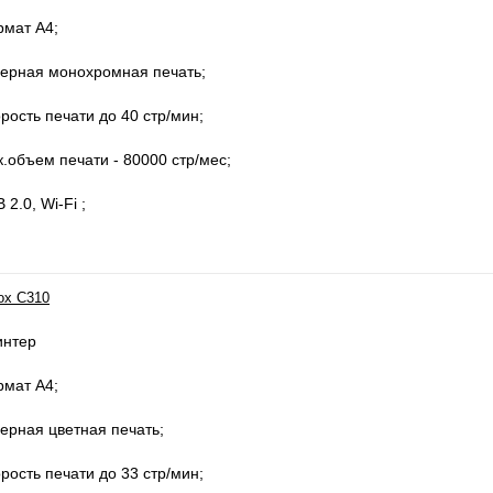
рмат А4;
ерная монохромная печать;
рость печати до 40 стр/мин;
.объем печати - 80000 стр/мес;
 2.0, Wi-Fi ;
ox С310
интер
рмат А4;
ерная цветная печать;
рость печати до 33 стр/мин;