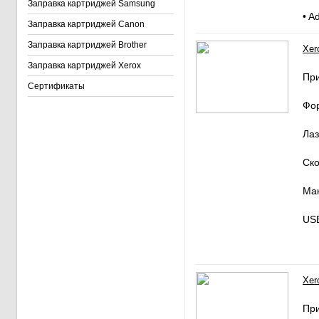
Заправка картриджей Samsung
• A
Заправка картриджей Canon
Заправка картриджей Brother
Xer
Заправка картриджей Xerox
Пр
Сертификаты
Фо
Лаз
Ско
Мак
USB
Xer
Пр