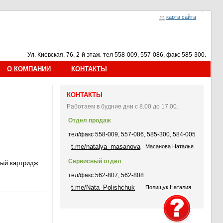
карта сайта
Ул. Киевская, 76, 2-й этаж. тел 558-009, 557-086, факс 585-300.
О КОМПАНИИ
КОНТАКТЫ
КОНТАКТЫ
Работаем в будние дни с 8.00 до 17.00.
Отдел продаж
тел/факс 558-009, 557-086, 585-300, 584-005
t.me/natalya_masanova
Масанова Наталья
Сервисный отдел
вый картридж
тел/факс 562-807, 562-808
t.me/Nata_Polishchuk
Полищук Наталия
.