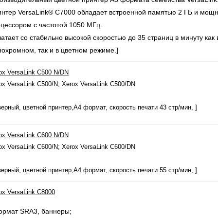
нтер VersaLink® C7000 обладает встроенной памятью 2 ГБ и мощ
цессором с частотой 1050 МГц.
атает со стабильно высокой скоростью до 35 страниц в минуту как 
охромном, так и в цветном режиме.]
ox VersaLink C500 N/DN
ox VersaLink C500/N; Xerox VersaLink C500/DN
зерный, цветной принтер,А4 формат, скорость печати 43 стр/мин, ]
ox VersaLink C600 N/DN
ox VersaLink C600/N; Xerox VersaLink C600/DN
зерный, цветной принтер,А4 формат, скорость печати 55 стр/мин, ]
ox VersaLink C8000
ормат SRA3, баннеры;