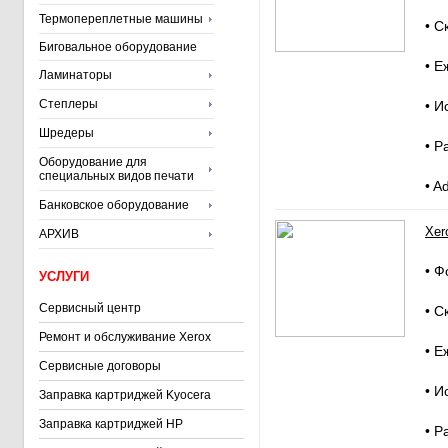
Термопереплетные машины
• С
Биговальное оборудование
• Е
Ламинаторы
Степлеры
• И
Шредеры
• Р
Оборудование для
специальных видов печати
• A
Банковское оборудование
Xer
АРХИВ
• Ф
УСЛУГИ
Сервисный центр
• С
Ремонт и обслуживание Xerox
• Е
Сервисные договоры
• И
Заправка картриджей Kyocera
Заправка картриджей HP
• Р