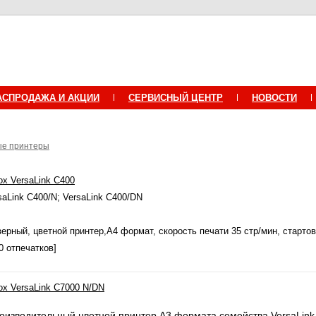
АСПРОДАЖА И АКЦИИ
СЕРВИСНЫЙ ЦЕНТР
НОВОСТИ
е принтеры
ox VersaLink C400
saLink C400/N; VersaLink C400/DN
зерный, цветной принтер,А4 формат, скорость печати 35 стр/мин, старто
0 отпечатков]
ox VersaLink C7000 N/DN
оизводительный цветной принтер А3 формата семейства VersaLink