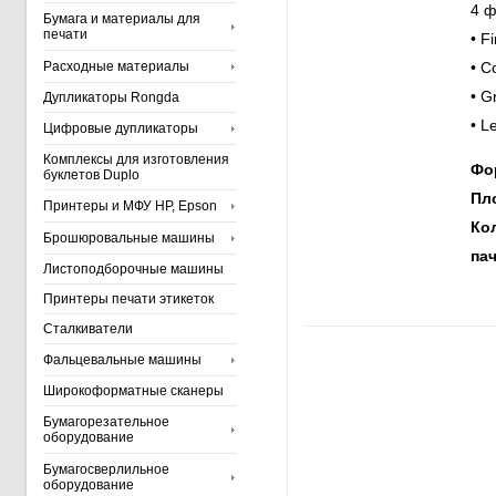
4 ф
Бумага и материалы для
печати
• F
Расходные материалы
• C
• G
Дупликаторы Rongda
• L
Цифровые дупликаторы
Комплексы для изготовления
Фо
буклетов Duplo
Пл
Принтеры и МФУ HP, Epson
Ко
Брошюровальные машины
пач
Листоподборочные машины
Принтеры печати этикеток
Сталкиватели
Фальцевальные машины
Широкоформатные сканеры
Бумагорезательное
оборудование
Бумагосверлильное
оборудование