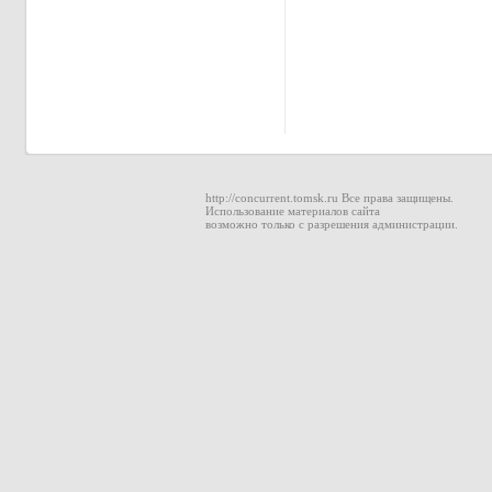
http://concurrent.tomsk.ru Все права защищены.
Использование материалов сайта
возможно только с разрешения администрации.