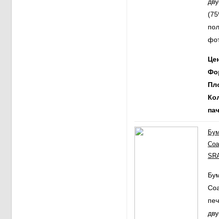
дв
(75
пол
фот
Ц
Фо
Пл
Ко
пач
Бум
Coa
SRA
Бум
Coa
печ
дв