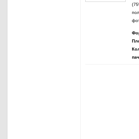
(75
пол
фот
Фо
Пл
Ко
пач