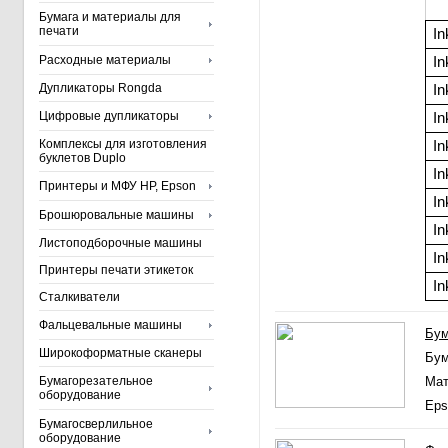
Бумага и материалы для
печати
In
Расходные материалы
In
Дупликаторы Rongda
In
Цифровые дупликаторы
In
Комплексы для изготовления
In
буклетов Duplo
In
Принтеры и МФУ HP, Epson
In
Брошюровальные машины
In
Листоподборочные машины
In
Принтеры печати этикеток
In
Сталкиватели
Фальцевальные машины
Бум
Широкоформатные сканеры
Бу
Бумагорезательное
Мат
оборудование
Eps
Бумагосверлильное
оборудование