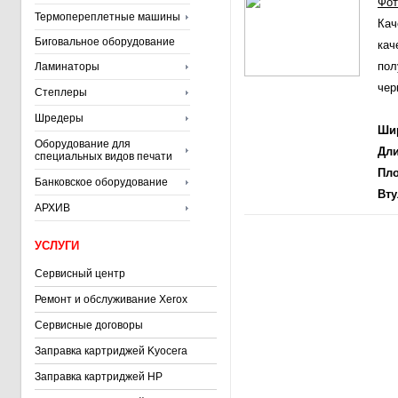
Фот
Термопереплетные машины
Кач
Биговальное оборудование
кач
пол
Ламинаторы
чер
Степлеры
Шредеры
Шир
Оборудование для
Дли
специальных видов печати
Пло
Банковское оборудование
Вту
АРХИВ
УСЛУГИ
Сервисный центр
Ремонт и обслуживание Xerox
Сервисные договоры
Заправка картриджей Kyocera
Заправка картриджей HP