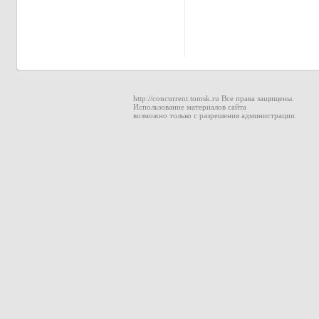
http://concurrent.tomsk.ru Все права защищены.
Использование материалов сайта
возможно только с разрешения администрации.