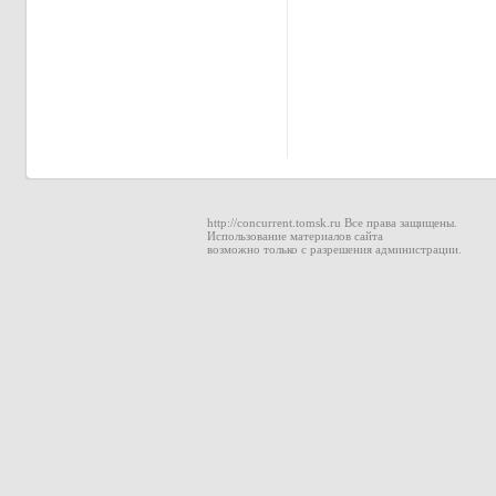
http://concurrent.tomsk.ru Все права защищены.
Использование материалов сайта
возможно только с разрешения администрации.