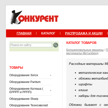
ГЛАВНАЯ
КАТАЛОГ
РАСПРОДАЖА И АКЦИИ
КАТАЛОГ ТОВАРОВ
Брошюровальные машины
/
П
материалы Металбинд
Расходные материалы 
ТОВАРЫ
металлические ка
Оборудование Xerox
обложки металбинд
Оборудование Pantum
шрифты
Оборудование Катюша (
клише
ЕРРРП и РРПП)
наборы для тиснен
Оборудование Sharp
Обложки бывают с окн
Оборудование Техноэволаб