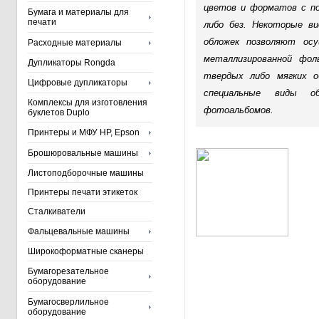
цветов и форматов с по
Бумага и материалы для
печати
либо без. Некоторые в
обложек позволяют ос
Расходные материалы
металлизированной фол
Дупликаторы Rongda
твердых либо мягких 
Цифровые дупликаторы
специальные виды об
Комплексы для изготовления
фотоальбомов.
буклетов Duplo
Принтеры и МФУ HP, Epson
Брошюровальные машины
Листоподборочные машины
Принтеры печати этикеток
Сталкиватели
Фальцевальные машины
Широкоформатные сканеры
Бумагорезательное
оборудование
Бумагосверлильное
оборудование