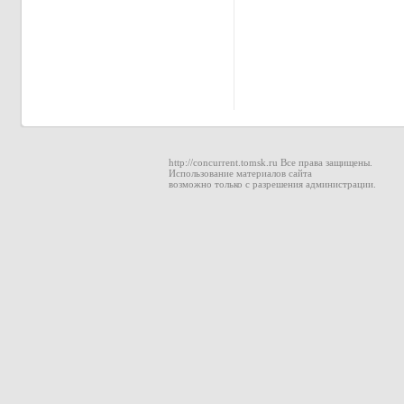
http://concurrent.tomsk.ru Все права защищены.
Использование материалов сайта
возможно только с разрешения администрации.