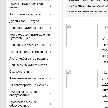
Бумага и материалы для
принципам, на которых 
печати
это новейшие технологии,
Расходные материалы
Дупликаторы Rongda
Руч
Цифровые дупликаторы
для
Комплексы для изготовления
буклетов Duplo
Cha
про
Принтеры и МФУ HP, Epson
тра
Брошюровальные машины
кар
Листоподборочные машины
по 
Принтеры печати этикеток
Сталкиватели
Пол
для
Фальцевальные машины
Spo
Широкоформатные сканеры
сам
Бумагорезательное
оборудование
рас
пол
Бумагосверлильное
оборудование
тра