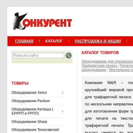
ГЛАВНАЯ
КАТАЛОГ
РАСПРОДАЖА И АКЦИИ
КАТАЛОГ ТОВАРОВ
Оборудование для специальн
Трафаретная печать
/
Печатн
оборудование
/
Текстильное 
Компания M&R – тех
ТОВАРЫ
крупнейший мировой про
Оборудование Xerox
для трафаретной печати.
Оборудование Pantum
по нескольким направлен
Оборудование Катюша (
для изготовления форм т
ЕРРРП и РРПП)
для печати на текст
Оборудование Sharp
трафаретной печати. 
Оборудование Техноэволаб
высоко ценятся во вс