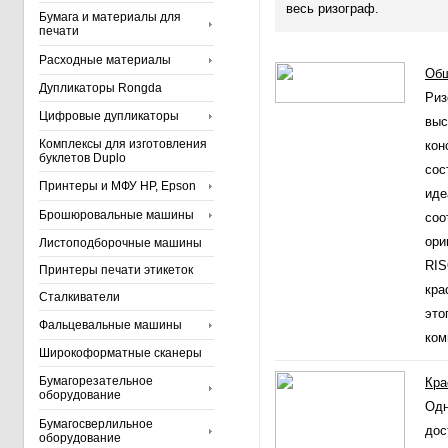
весь ризограф.
Бумага и материалы для
печати
Расходные материалы
Общ
Дупликаторы Rongda
Риз
Цифровые дупликаторы
выс
Комплексы для изготовления
кон
буклетов Duplo
сос
Принтеры и МФУ HP, Epson
иде
Брошюровальные машины
соо
ори
Листоподборочные машины
RIS
Принтеры печати этикеток
кра
Сталкиватели
это
Фальцевальные машины
ком
Широкоформатные сканеры
Бумагорезательное
Кра
оборудование
Одн
Бумагосверлильное
дос
оборудование