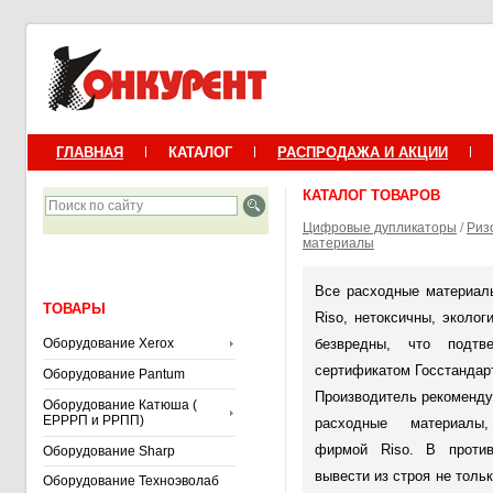
ГЛАВНАЯ
КАТАЛОГ
РАСПРОДАЖА И АКЦИИ
КАТАЛОГ ТОВАРОВ
Цифровые дупликаторы
/
Риз
материалы
Все расходные материал
ТОВАРЫ
Riso, нетоксичны, эколо
Оборудование Xerox
безвредны, что подтве
сертификатом Госстандар
Оборудование Pantum
Производитель рекоменду
Оборудование Катюша (
ЕРРРП и РРПП)
расходные материалы
фирмой Riso. В проти
Оборудование Sharp
вывести из строя не толь
Оборудование Техноэволаб