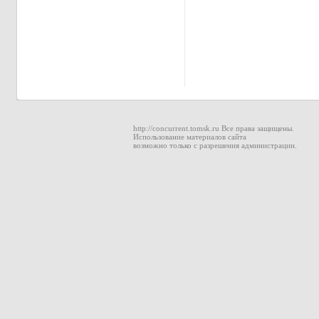
http://concurrent.tomsk.ru Все права защищены.
Использование материалов сайта
возможно только с разрешения администрации.