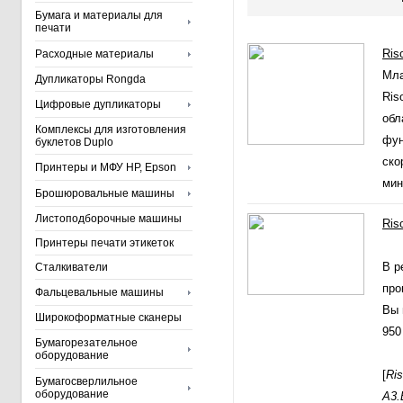
Бумага и материалы для
печати
Ris
Расходные материалы
Мла
Дупликаторы Rongda
Ris
Цифровые дупликаторы
обл
Комплексы для изготовления
фун
буклетов Duplo
ско
Принтеры и МФУ HP, Epson
мин
Брошюровальные машины
Листоподборочные машины
Ris
Принтеры печати этикеток
В р
Сталкиватели
про
Фальцевальные машины
Вы 
Широкоформатные сканеры
950
Бумагорезательное
оборудование
[
Ri
Бумагосверлильное
оборудование
А3.