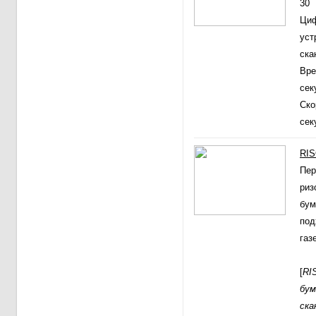
30
Циф
уст
ск
Вре
се
Ско
сек
RIS
Пер
риз
бум
под
газе
[
RI
бум
ска