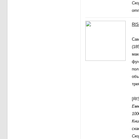
Ско
отт
RIS
Сам
(18
мак
фун
пол
объ
тре
[
RI
Емк
100
Кни
ска
Ско