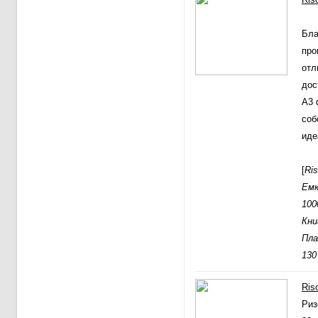
Бла
про
отл
дос
А3 
соб
иде
[
Ri
Емк
100
Кни
Пла
130
Ris
Риз