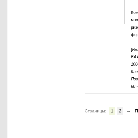
Ком
мно
риз
фор
[
Ri
В4.
100
Кни
Про
60 
Cтраницы:
1
2
→
П