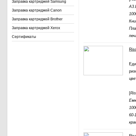
Заправка картриджей Samsung
А3.
Заправка картриджей Canon
100
Заправка картриджей Brother
Кни
Заправка картриджей Xerox
Пла
печ
Сертификаты
Ris
Еди
риз
цве
[
Ri
Емк
100
60-
кра
Ris