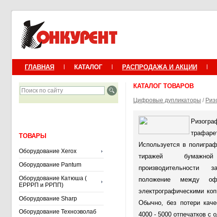
ГЛАВНАЯ
КАТАЛОГ
РАСПРОДАЖА И АКЦИИ
КАТАЛОГ ТОВАРОВ
Цифровые дупликаторы
/
Риз
Ризогр
трафар
ТОВАРЫ
Используется в полигра
Оборудование Xerox
тиражей бумажн
Оборудование Pantum
производительности з
Оборудование Катюша (
положение между о
ЕРРРП и РРПП)
электрографическими ко
Оборудование Sharp
Обычно, без потери каче
Оборудование Техноэволаб
4000 - 5000 отпечатков с 