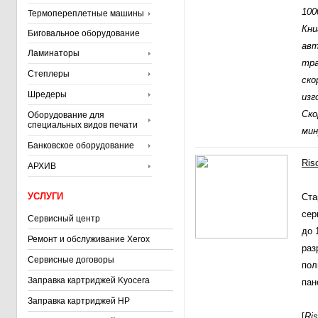
100
Термопереплетные машины
Кни
Биговальное оборудование
авт
Ламинаторы
тра
Степлеры
ско
Шредеры
изг
Ско
Оборудование для
специальных видов печати
мин
Банковское оборудование
Ris
АРХИВ
УСЛУГИ
Ста
сер
Сервисный центр
до 
Ремонт и обслуживание Xerox
раз
Сервисные договоры
пол
Заправка картриджей Kyocera
пан
Заправка картриджей HP
[
Ri