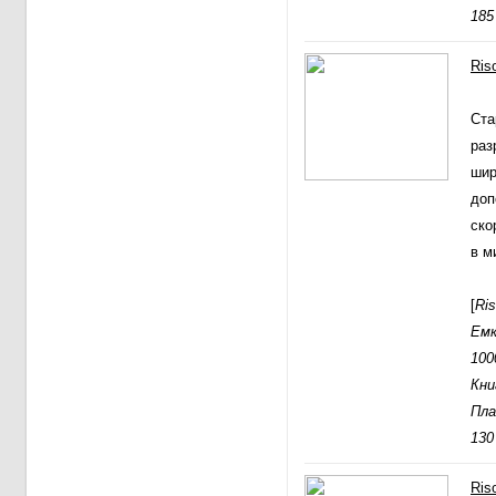
185
Ris
Ста
раз
шир
доп
ско
в м
[
Ri
Емк
100
Кни
Пла
130
Ris