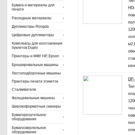
Тип
Бумага и материалы для
HDi
печати
пов
Расходные материалы
пол
Дупликаторы Rongda
120
Цифровые дупликаторы
лот
Комплексы для изготовления
м2;
буклетов Duplo
обе
Принтеры и МФУ HP, Epson
ста
Брошюровальные машины
кач
Листоподборочные машины
DP-
Принтеры печати этикеток
Тип
Сталкиватели
пла
Фальцевальные машины
120
Широкоформатные сканеры
тех
Бумагорезательное
пов
оборудование
пол
Бумагосверлильное
отп
оборудование