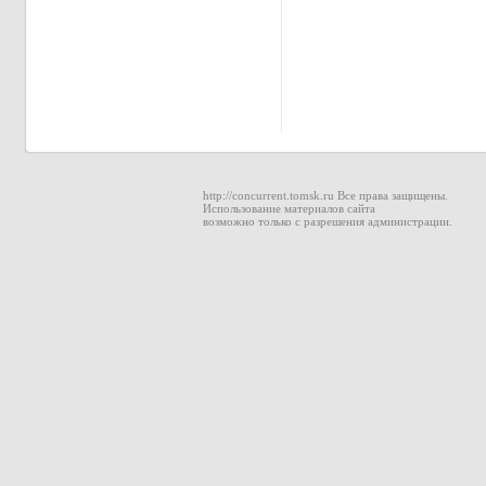
http://concurrent.tomsk.ru Все права защищены.
Использование материалов сайта
возможно только с разрешения администрации.