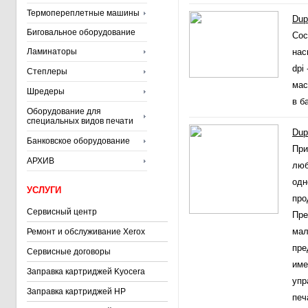
Термопереплетные машины
Dup
Биговальное оборудование
Cос
Ламинаторы
нас
dpi
Степлеры
мас
Шредеры
в б
Оборудование для
специальных видов печати
Dup
Банковское оборудование
При
АРХИВ
люб
одн
УСЛУГИ
про
Сервисный центр
Пре
мал
Ремонт и обслуживание Xerox
пре
Сервисные договоры
име
Заправка картриджей Kyocera
упр
Заправка картриджей HP
печ