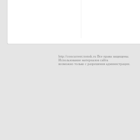
http://concurrent.tomsk.ru Все права защищены.
Использование материалов сайта
возможно только с разрешения администрации.