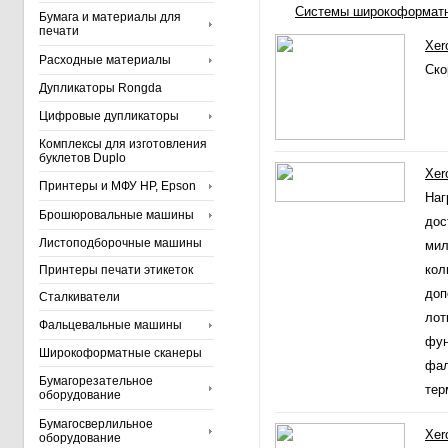
Системы широкоформатн
Бумага и материалы для
печати
Xer
Расходные материалы
Ско
Дупликаторы Rongda
Цифровые дупликаторы
Комплексы для изготовления
буклетов Duplo
Xer
Принтеры и МФУ HP, Epson
Наг
Брошюровальные машины
дос
Листоподборочные машины
мил
кол
Принтеры печати этикеток
доп
Сталкиватели
лот
Фальцевальные машины
фун
Широкоформатные сканеры
фал
Бумагорезательное
тер
оборудование
Бумагосверлильное
Xer
оборудование