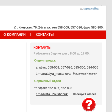
карта сайта
Ул. Киевская, 76, 2-й этаж. тел 558-009, 557-086, факс 585-300.
О КОМПАНИИ
КОНТАКТЫ
КОНТАКТЫ
Работаем в будние дни с 8.00 до 17.00.
Отдел продаж
тел/факс 558-009, 557-086, 585-300, 584-005
t.me/natalya_masanova
Масанова Наталья
Сервисный отдел
тел/факс 562-807, 562-808
t.me/Nata_Polishchuk
Полищук Наталия