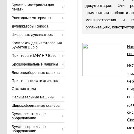
Бумага и материалы для
документации. Эти р
печати
применяться в области ар
Расходные материалы
машиностроения и г
Дупликаторы Rongda
организациях, конструкто
Цифровые дупликаторы
Комплексы для изготовления
Инж
буклетов Duplo
ecoP
Принтеры и МФУ HP, Epson
Брошюровальные машины
ROW
Листоподборочные машины
по
Принтеры печати этикеток
че
ши
Сталкиватели
во
Фальцевальные машины
до
Широкоформатные сканеры
сис
Бумагорезательное
оборудование
Ско
Бумагосверлильное
мет
оборудование