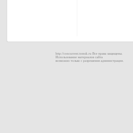
http://concurrent.tomsk.ru Все права защищены.
Использование материалов сайта
возможно только с разрешения администрации.