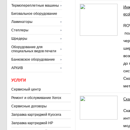
Термопереплетные машины
Инж
Биговальное оборудование
ecoP
Ламинаторы
ROW
Степлеры
по
Шредеры
че
Оборудование для
ши
специальных видов печати
во
Банковское оборудование
до
АРХИВ
сис
Ско
УСЛУГИ
мет
Сервисный центр
Ремонт и обслуживание Xerox
Ска
Сервисные договоры
Ска
Заправка картриджей Kyocera
инт
Заправка картриджей HP
мо