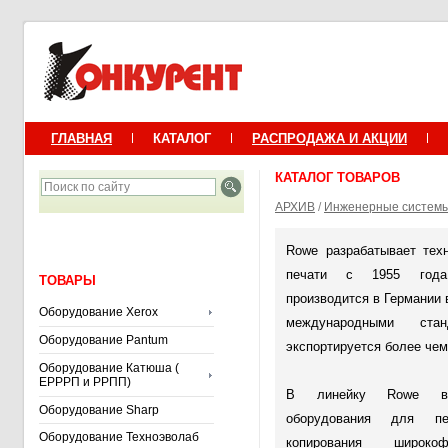
ГЛАВНАЯ
КАТАЛОГ
РАСПРОДАЖА И АКЦИИ
КАТАЛОГ ТОВАРОВ
АРХИВ
/
Инженерные систем
Rowe разрабатывает тех
печати с 1955 года
ТОВАРЫ
производится в Германии 
Оборудование Xerox
международными ста
Оборудование Pantum
экспортируется более чем
Оборудование Катюша (
ЕРРРП и РРПП)
В линейку Rowe вх
Оборудование Sharp
оборудования для пе
Оборудование Техноэволаб
копирования широко