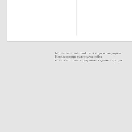
http://concurrent.tomsk.ru Все права защищены.
Использование материалов сайта
возможно только с разрешения администрации.