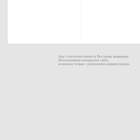
http://concurrent.tomsk.ru Все права защищены.
Использование материалов сайта
возможно только с разрешения администрации.