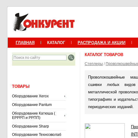
ГЛАВНАЯ
КАТАЛОГ
РАСПРОДАЖА И АКЦИИ
КАТАЛОГ ТОВАРОВ
Степлеры
/
Проволкошвейны
Проволокошвейные ма
сшивки любых видов
ТОВАРЫ
металлической проволок
Оборудование Xerox
типографиях и издательс
Оборудование Pantum
периодических изданий.
Оборудование Катюша (
ЕРРРП и РРПП)
Оборудование Sharp
Про
IN
Оборудование Техноэволаб