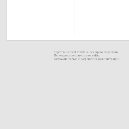
http://concurrent.tomsk.ru Все права защищены.
Использование материалов сайта
возможно только с разрешения администрации.