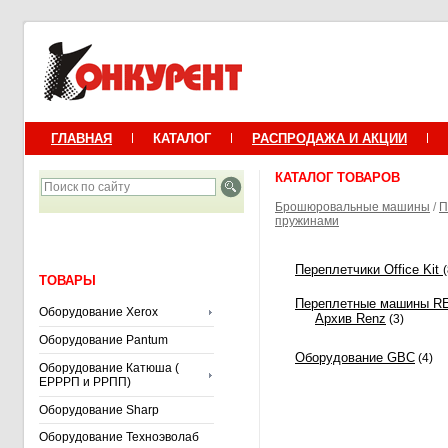
ГЛАВНАЯ
КАТАЛОГ
РАСПРОДАЖА И АКЦИИ
КАТАЛОГ ТОВАРОВ
Брошюровальные машины
/
П
пружинами
Переплетчики Office Kit
(
ТОВАРЫ
Переплетные машины R
Оборудование Xerox
Архив Renz
(3)
Оборудование Pantum
Оборудование GBC
(4)
Оборудование Катюша (
ЕРРРП и РРПП)
Оборудование Sharp
Оборудование Техноэволаб